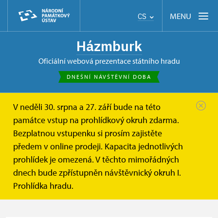
MENU
CS
Házmburk
oficiální webová prezentace státního hradu
DNEŠNÍ NÁVŠTĚVNÍ DOBA
V neděli 30. srpna a 27. září bude na této
Házmburk
Informace pro návštěvníky
Vstupné
památce vstup na prohlídkový okruh zdarma.
Bezplatnou vstupenku si prosím zajistěte
Vstupné
předem v online prodeji. Kapacita jednotlivých
prohlídek je omezená. V těchto mimořádných
Platební metody:
Platební karty
dnech bude zpřístupněn návštěvnický okruh I.
Prohlídka hradu.
Hotovost