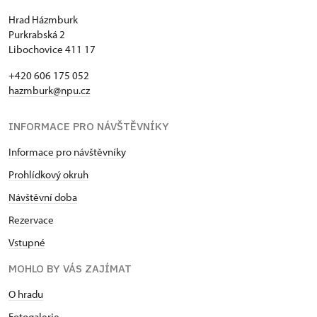
( pouze držitel)
Hrad Házmburk
Purkrabská 2
Průkaz zaměstnance NPÚ (+ až 3
zdarma
Libochovice 411 17
rodinní příslušníci)
+420 606 175 052
Průkaz Náš člověk *
zdarma
hazmburk@npu.cz
* Platí pouze pro jednu osobu
zdarma
INFORMACE PRO NÁVŠTĚVNÍKY
(držitele průkazu)
Informace pro návštěvníky
Prohlídkový okruh
Návštěvní doba
Rezervace
Vstupné
MOHLO BY VÁS ZAJÍMAT
O hradu
Fotogalerie