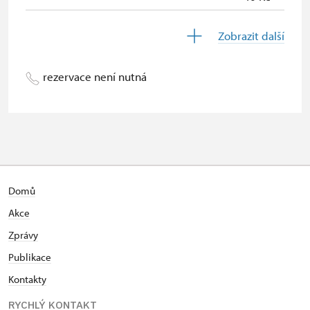
Děti do 5 let
zdarma
Zobrazit další
Průvodce držitele průkazu ZTP/P
zdarma
rezervace není nutná
Pedagogický dozor (pro školní
zdarma
skupiny 1 osoba na 15 dětí)
Průvodce organizované skupiny (1
zdarma
osoba pro celou skupinu min. 15
osob)
Karta zaměstnance PO MK ČR s QR
zdarma
Domů
kódem MK ČR ( pouze držitel)
Akce
Průkaz ICOMOS (pouze držitel)
zdarma
Zprávy
Publikace
Celoroční volné vstupenky vydané
zdarma
NPÚ (držitel a 1 osoba)
Kontakty
RYCHLÝ KONTAKT
Jednorázové vstupenky vydané NPÚ
zdarma