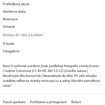
Prohlídkový okruh
Návštěvní doba
Rezervace
Vstupné
MOHLO BY VÁS ZAJÍMAT
O hradu
Fotogalerie
Není-li výslovně uvedeno jinak, podléhají fotografie a texty
licenci
Creative Commons
(CC BY-NC-ND 3.0 CZ) (Uveďte autora |
Neužívejte dílo komerčně | Nezasahujte do díla). Při užití obsahu
uvádějte odkaz na stránky www.npu.cz a „zdroj: Národní památkový
ústav“
Právní ujednání
Prohlášení o přístupnosti
Řešení