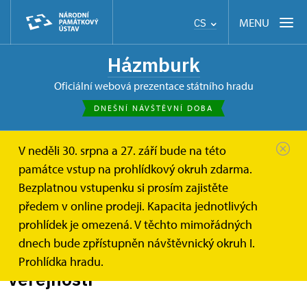
MENU
CS
Házmburk
oficiální webová prezentace státního hradu
DNEŠNÍ NÁVŠTĚVNÍ DOBA
V neděli 30. srpna a 27. září bude na této
Házmburk
Zprávy
památce vstup na prohlídkový okruh zdarma.
Vybrané památky ve Středočeském,...
Bezplatnou vstupenku si prosím zajistěte
předem v online prodeji. Kapacita jednotlivých
Vybrané památky ve
prohlídek je omezená. V těchto mimořádných
Středočeském, Ústeckém
dnech bude zpřístupněn návštěvnický okruh I.
a Karlovarském kraji se otevírají
Prohlídka hradu.
veřejnosti