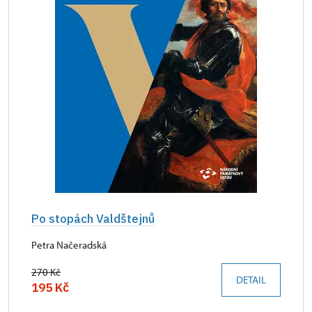
Po stopách Valdštejnů
Petra Načeradská
270 Kč
DETAIL
195 Kč