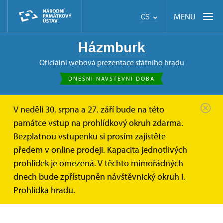
MENU
CS
Házmburk
oficiální webová prezentace státního hradu
DNEŠNÍ NÁVŠTĚVNÍ DOBA
V neděli 30. srpna a 27. září bude na této
Házmburk
Publikace
památce vstup na prohlídkový okruh zdarma.
Bezplatnou vstupenku si prosím zajistěte
E-shop
předem v online prodeji. Kapacita jednotlivých
prohlídek je omezená. V těchto mimořádných
VŠECHNY PUBLIKACE
dnech bude zpřístupněn návštěvnický okruh I.
Prohlídka hradu.