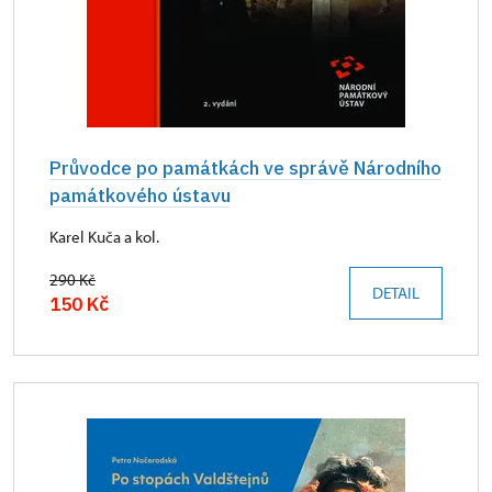
Průvodce po památkách ve správě Národního
památkového ústavu
Karel Kuča a kol.
290 Kč
DETAIL
150 Kč