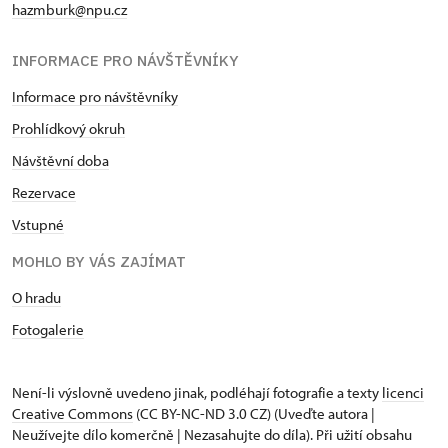
hazmburk@npu.cz
INFORMACE PRO NÁVŠTĚVNÍKY
Informace pro návštěvníky
Prohlídkový okruh
Návštěvní doba
Rezervace
Vstupné
MOHLO BY VÁS ZAJÍMAT
O hradu
Fotogalerie
Není-li výslovně uvedeno jinak, podléhají fotografie a texty
licenci
Creative Commons
(CC BY-NC-ND 3.0 CZ) (Uveďte autora |
Neužívejte dílo komerčně | Nezasahujte do díla). Při užití obsahu