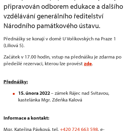
připravován odborem edukace a dalšího
vzdělávání generálního ředitelství
Národního památkového ústavu.
Přednášky se konají v domě U Voříkovských na Praze 1
(Liliová 5).
Začátek v 17.00 hodin, vstup na přednášku je zdarma
po
předešlé rezervaci, kterou lze prové
st
zde
.
Přednášky:
15. února 2022
– zámek Rájec nad Svitavou,
kastelánka Mgr. Zdeňka Kalová
Informace a kontakt:
Mgr. Kateřina
Pá
vková, tel.
+420 724 663 598
, e-