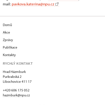
mail:
pavkova.katerina@npu.cz
Domů
Akce
Zprávy
Publikace
Kontakty
RYCHLÝ KONTAKT
Hrad Házmburk
Purkrabská 2
Libochovice 411 17
+420 606 175 052
hazmburk@npu.cz