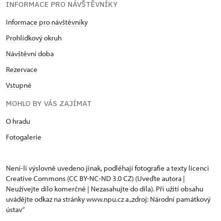
INFORMACE PRO NÁVŠTĚVNÍKY
Informace pro návštěvníky
Prohlídkový okruh
Návštěvní doba
Rezervace
Vstupné
MOHLO BY VÁS ZAJÍMAT
O hradu
Fotogalerie
Není-li výslovně uvedeno jinak, podléhají fotografie a texty
licenci
Creative Commons
(CC BY-NC-ND 3.0 CZ) (Uveďte autora |
Neužívejte dílo komerčně | Nezasahujte do díla). Při užití obsahu
uvádějte odkaz na stránky www.npu.cz a „zdroj: Národní památkový
ústav“