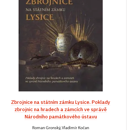
Zbrojnice na státním zámku Lysice. Poklady
zbrojnic na hradech a zámcích ve správě
Národního památkového ústavu
Roman Gronský, Vladimír Kočan