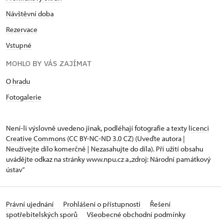
Návštěvní doba
Rezervace
Vstupné
MOHLO BY VÁS ZAJÍMAT
O hradu
Fotogalerie
Není-li výslovně uvedeno jinak, podléhají fotografie a texty
licenci
Creative Commons
(CC BY-NC-ND 3.0 CZ) (Uveďte autora |
Neužívejte dílo komerčně | Nezasahujte do díla). Při užití obsahu
uvádějte odkaz na stránky www.npu.cz a „zdroj: Národní památkový
ústav“
Právní ujednání
Prohlášení o přístupnosti
Řešení
spotřebitelských sporů
Všeobecné obchodní podmínky