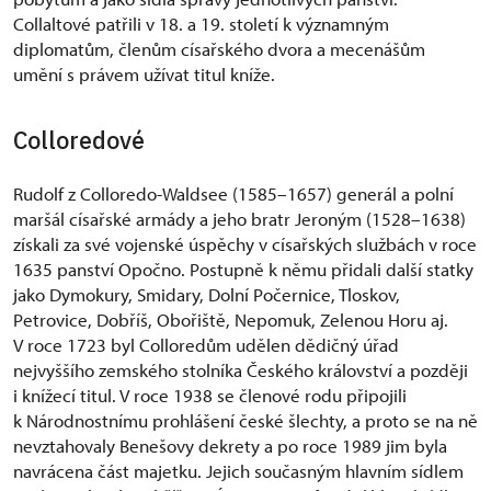
Collaltové patřili v 18. a 19. století k významným
diplomatům, členům císařského dvora a mecenášům
umění s právem užívat titul kníže.
Colloredové
Rudolf z Colloredo-Waldsee (1585–1657) generál a polní
maršál císařské armády a jeho bratr Jeroným (1528–1638)
získali za své vojenské úspěchy v císařských službách v roce
1635 panství Opočno. Postupně k němu přidali další statky
jako Dymokury, Smidary, Dolní Počernice, Tloskov,
Petrovice, Dobříš, Obořiště, Nepomuk, Zelenou Horu aj.
V roce 1723 byl Colloredům udělen dědičný úřad
nejvyššího zemského stolníka Českého království a později
i knížecí titul. V roce 1938 se členové rodu připojili
k Národnostnímu prohlášení české šlechty, a proto se na ně
nevztahovaly Benešovy dekrety a po roce 1989 jim byla
navrácena část majetku. Jejich současným hlavním sídlem