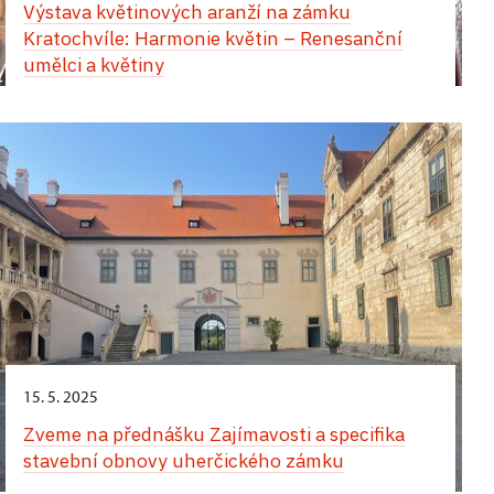
Výstava květinových aranží na zámku
apartmánu v západním křídle zámku
Kratochvíle: Harmonie květin – Renesanční
umělci a květiny
Jedinečný zážitek vás čeká během Hradozámecké
noci na zámku v Uherčicích – kouzlo historie,
hudby, tance a chutí! Přes den vás uchvátí
vystoupení tanečnic a tanečníků v nádherných
dobových kostýmech. Na arkádovém nádvoří si
můžete vychutnat autentickou italskou pizzu,
osvěžující zmrzlinu a lahodné míchané nápoje.
Večerní atmosféra vás přenese do jiné epochy.
Zámecké komnaty ozáří jemné světlo svíček
a Banketní sál ožije tóny historické hudby. Projděte
se slavnostně vyzdobenými interiéry, nechte se
unést květinovou vůní a jedinečným kouzlem
tohoto místa. Nezapomenutelný večer završí
15. 5. 2025
velkolepá světelná show.
Zveme na přednášku Zajímavosti a specifika
stavební obnovy uherčického zámku
24. srpna,
zámek Opočno