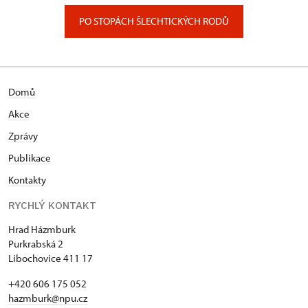
PO STOPÁCH ŠLECHTICKÝCH RODŮ
Domů
Akce
Zprávy
Publikace
Kontakty
RYCHLÝ KONTAKT
Hrad Házmburk
Purkrabská 2
Libochovice 411 17
+420 606 175 052
hazmburk@npu.cz