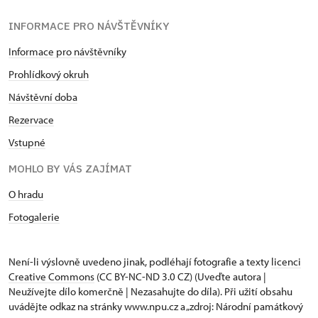
INFORMACE PRO NÁVŠTĚVNÍKY
Informace pro návštěvníky
Prohlídkový okruh
Návštěvní doba
Rezervace
Vstupné
MOHLO BY VÁS ZAJÍMAT
O hradu
Fotogalerie
Není-li výslovně uvedeno jinak, podléhají fotografie a texty
licenci
Creative Commons
(CC BY-NC-ND 3.0 CZ) (Uveďte autora |
Neužívejte dílo komerčně | Nezasahujte do díla). Při užití obsahu
uvádějte odkaz na stránky www.npu.cz a „zdroj: Národní památkový