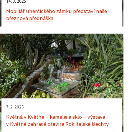
14. 3. 2025
Mobiliář uherčického zámku představí naše
březnová přednáška
7. 2. 2025
Květná v Květné – kamélie a sklo – výstava
v Květné zahradě otevírá Rok italské šlechty