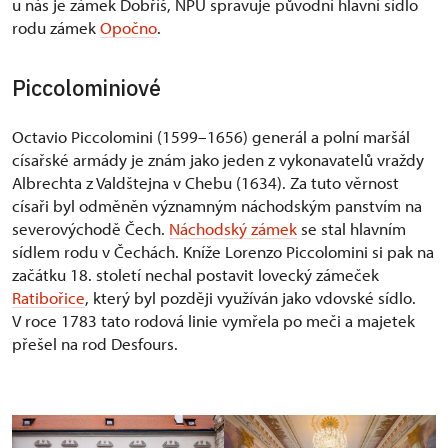
u nás je zámek Dobříš, NPÚ spravuje původní hlavní sídlo
rodu zámek
Opočno
.
Piccolominiové
Octavio Piccolomini (1599–1656) generál a polní maršál
císařské armády je znám jako jeden z vykonavatelů vraždy
Albrechta z Valdštejna v Chebu (1634). Za tuto věrnost
císaři byl odměněn významným náchodským panstvím na
severovýchodě Čech.
Náchodský zámek
se stal hlavním
sídlem rodu v Čechách. Kníže Lorenzo Piccolomini si pak na
začátku 18. století nechal postavit lovecký zámeček
Ratibořice
, který byl později využíván jako vdovské sídlo.
V roce 1783 tato rodová linie vymřela po meči a majetek
přešel na rod Desfours.