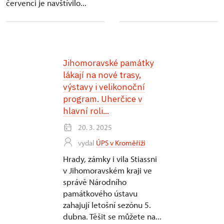
červenci je navštívilo...
Jihomoravské památky
lákají na nové trasy,
výstavy i velikonoční
program. Uherčice v
hlavní roli...
20. 3. 2025
vydal
ÚPS v Kroměříži
Hrady, zámky i vila Stiassni
v Jihomoravském kraji ve
správě Národního
památkového ústavu
zahajují letošní sezónu 5.
dubna. Těšit se můžete na...