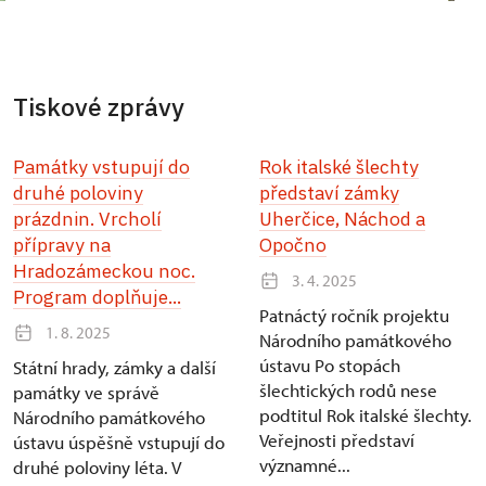
Tiskové zprávy
Památky vstupují do
Rok italské šlechty
druhé poloviny
představí zámky
prázdnin. Vrcholí
Uherčice, Náchod a
přípravy na
Opočno
Hradozámeckou noc.
3. 4. 2025
Program doplňuje...
Patnáctý ročník projektu
1. 8. 2025
Národního památkového
ústavu Po stopách
Státní hrady, zámky a další
šlechtických rodů nese
památky ve správě
podtitul Rok italské šlechty.
Národního památkového
Veřejnosti představí
ústavu úspěšně vstupují do
významné...
druhé poloviny léta. V