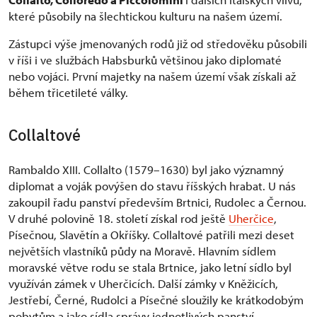
které působily na šlechtickou kulturu na našem území.
Zástupci výše jmenovaných rodů již od středověku působili
v říši i ve službách Habsburků většinou jako diplomaté
nebo vojáci. První majetky na našem území však získali až
během třicetileté války.
Collaltové
Rambaldo XIII. Collalto (1579–1630) byl jako významný
diplomat a voják povýšen do stavu říšských hrabat. U nás
zakoupil řadu panství především Brtnici, Rudolec a Černou.
V druhé polovině 18. století získal rod ještě
Uherčice
,
Písečnou, Slavětín a Okříšky. Collaltové patřili mezi deset
největších vlastníků půdy na Moravě. Hlavním sídlem
moravské větve rodu se stala Brtnice, jako letní sídlo byl
využíván zámek v Uherčicích. Další zámky v Kněžicích,
Jestřebí, Černé, Rudolci a Písečné sloužily ke krátkodobým
pobytům a jako sídla správy jednotlivých panství.