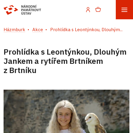
Házmburk
Akce
Prohlídka s Leontýnkou, Dlouhým...
Prohlídka s Leontýnkou, Dlouhým
Jankem a rytířem Brtníkem
z Brtníku