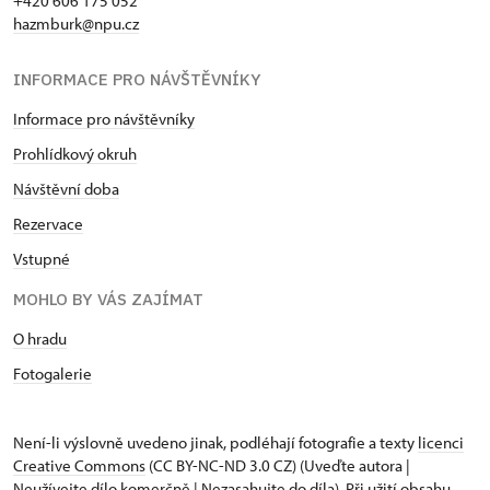
+420 606 175 052
hazmburk@npu.cz
INFORMACE PRO NÁVŠTĚVNÍKY
Informace pro návštěvníky
Prohlídkový okruh
Návštěvní doba
Rezervace
Vstupné
MOHLO BY VÁS ZAJÍMAT
O hradu
Fotogalerie
Není-li výslovně uvedeno jinak, podléhají fotografie a texty
licenci
Creative Commons
(CC BY-NC-ND 3.0 CZ) (Uveďte autora |
Neužívejte dílo komerčně | Nezasahujte do díla). Při užití obsahu